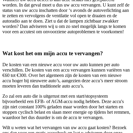
worden. In dat geval moet u dus uw accu vervangen. U kunt zelf de
status van uw accu inschatten door ‘s avonds de autoverlichting aan
te zetten en vervolgens de ventilatie vol open te draaien en de
autoradio aan te doen. Ziet u dat de lampen zichtbaar zwakker
worden? Dan adviseren wij u om zo snel mogelijk langs te komen
voor een accutest om onvoorziene autoproblemen te voorkomen!
Wat kost het om mijn accu te vervangen?
De kosten van een nieuwe accu voor uw auto kunnen per auto
verschillen. De kosten van een accu vervangen kunnen variëren van
€60 tot €300. Over het algemeen zijn de kosten van een nieuwe
accu hoger bij nieuwere auto’s, aangezien deze accu’s meer stroom
moeten leveren dan traditionele auto accu’s.
Zo zal een auto die is uitgerust met een start/stopsysteem
bijvoorbeeld een EFB- of AGM-accu nodig hebben. Deze accu's
zijn niet constant 100% geladen maar worden door het starten en
stoppen cyclisch belast en slaan meer energie op tijdens het remmen,
waardoor het dus duurder is om de accu te vervangen.
Wilt u weten wat het vervangen van uw accu gaat kosten? Bezoek
ons dan voor een gratis accucheck en laat u adviseren door onze